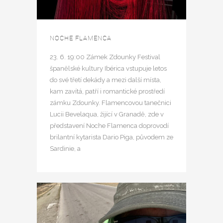
NOCHE FLAMENCA
23. 6. 19:00 Zámek Zdounky Festival
španělské kultury Ibérica vstupuje letos
do své třetí dekády a mezi další místa,
kam zavítá, patří i romantické prostředí
zámku Zdounky. Flamencovou tanečnici
Lucii Bevelaqua, žijící v Granadě, zde v
představení Noche Flamenca doprovodí
brilantní kytarista Dario Piga, původem ze
Sardinie, a