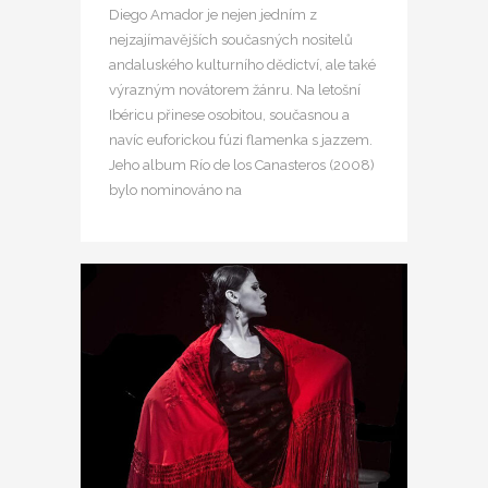
Diego Amador je nejen jedním z
nejzajímavějších současných nositelů
andaluského kulturního dědictví, ale také
výrazným novátorem žánru. Na letošní
Ibéricu přinese osobitou, současnou a
navíc euforickou fúzi flamenka s jazzem.
Jeho album Río de los Canasteros (2008)
bylo nominováno na