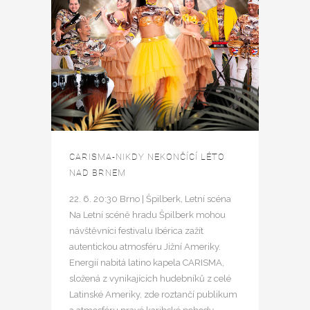
CARISMA-NIKDY NEKONČÍCÍ LÉTO
NAD BRNEM
22. 6. 20:30 Brno | Špilberk, Letní scéna
Na Letní scéně hradu Špilberk mohou
návštěvníci festivalu Ibérica zažít
autentickou atmosféru Jižní Ameriky.
Energií nabitá latino kapela CARISMA,
složená z vynikajících hudebníků z celé
Latinské Ameriky, zde roztančí publikum