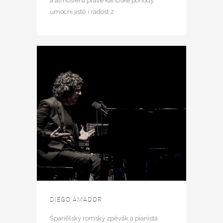
a atmosféru pravé karibské pohody
umocní jistě i radost z
DIEGO AMADOR
Španělský romský zpěvák a pianista