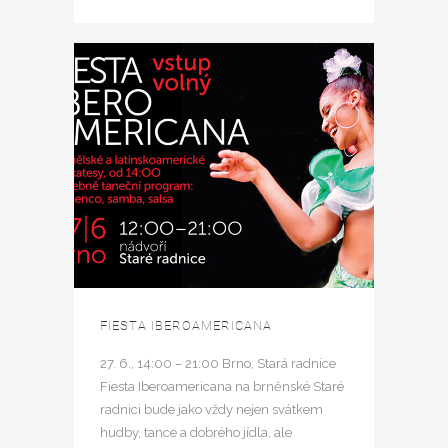
FIESTA IBEROAMERICANA
27. 6., 14:00 – 21:00 Brno, Stará radnice
Fiesta Iberoamericana na brněnské Staré
radnici bude jako vždy nejen svátkem
hudby, tance a dobrého jídla, ale