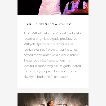
VIRGINIA DELGADO + AZAHAR
21. 6. Velké Opatovice, Kinosál Madridská
rodačka Virginia Delgado představí ve
Velkých Opatovicích v rámci festivalu
Ibérica svůj nový projekt, který je taneční
cestou mezi flamenkem a world music.
Elegance a vášeň jsou synonyma
vystihující tanec Virginie Delgado, kterou
na tomto vystoupení doprovodí trojice
skvělých hudebníků: perkusisté