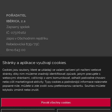
POŘADATEL
IBÉRICA, z.s
Zapsaný spolek
IČ: 07376162
zápis v Obchodním rejstříku
Rebešovická 839/75C
Brno 643 00
Stránky a aplikace využívají cookies.
UMĚLECKÝ ŘEDITEL
Cookies jsou soubory, které se ukládají ve vašem zařízení při načtení webové
Petr Vít
stránky, díky nim můžeme snadněji identifikovat způsob, jakým pracujete s
webovými stránkami, vstřícněji s vámi komunikovat, odhalit podvodné chování
e-mail:
vitpetr@hotmail.com
nebo cílit marketingové aktivity. Typy cookies a podrobnější informace naleznete
telefon: +420 607 534 731
popsané níže, můžete si zde zvolit svou preferovanou variantu. Souhlas můžete
kdykoliv změnit nebo zrušit.
Povolit všechny cookies
PR a PROGRAM COORDINATOR
TVŮRČÍ DÍLNY/WORKSHOPS