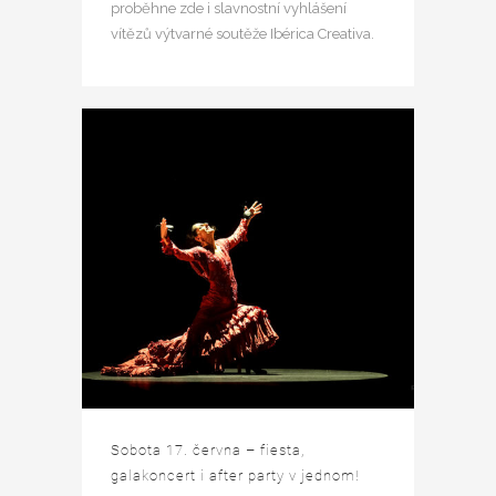
proběhne zde i slavnostní vyhlášení
vítězů výtvarné soutěže Ibérica Creativa.
Sobota 17. června – fiesta,
galakoncert i after party v jednom!