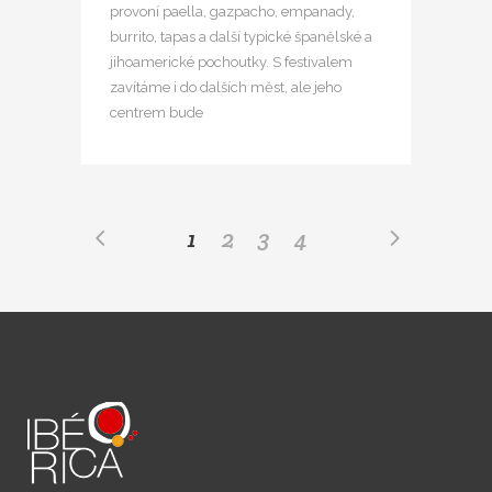
provoní paella, gazpacho, empanady,
burrito, tapas a další typické španělské a
jihoamerické pochoutky. S festivalem
zavítáme i do dalších měst, ale jeho
centrem bude
1
2
3
4