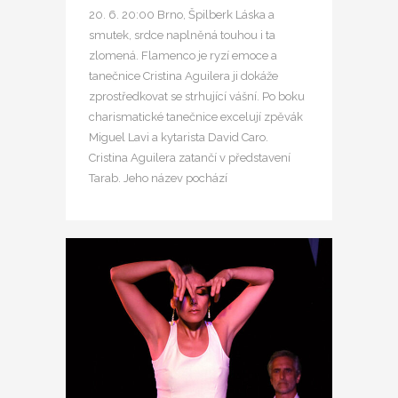
20. 6. 20:00 Brno, Špilberk Láska a
smutek, srdce naplněná touhou i ta
zlomená. Flamenco je ryzí emoce a
tanečnice Cristina Aguilera ji dokáže
zprostředkovat se strhující vášní. Po boku
charismatické tanečnice excelují zpěvák
Miguel Lavi a kytarista David Caro.
Cristina Aguilera zatančí v představení
Tarab. Jeho název pochází