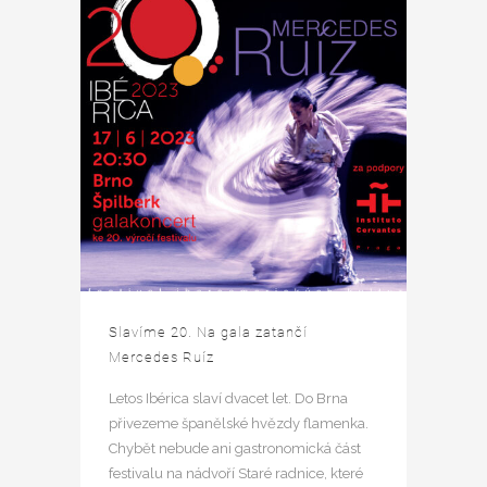
Slavíme 20. Na gala zatančí
Mercedes Ruíz
Letos Ibérica slaví dvacet let. Do Brna
přivezeme španělské hvězdy flamenka.
Chybět nebude ani gastronomická část
festivalu na nádvoří Staré radnice, které