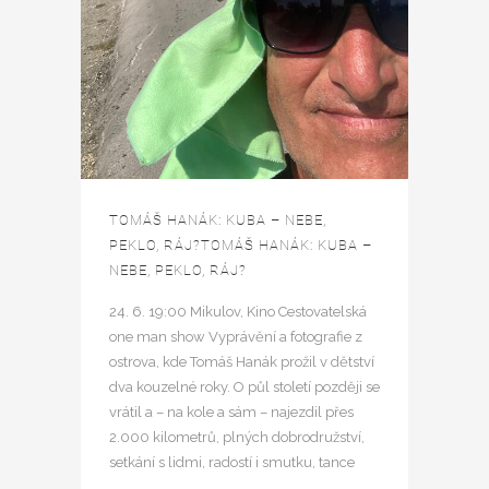
TOMÁŠ HANÁK: KUBA – NEBE,
PEKLO, RÁJ?TOMÁŠ HANÁK: KUBA –
NEBE, PEKLO, RÁJ?
24. 6. 19:00 Mikulov, Kino Cestovatelská
one man show Vyprávění a fotografie z
ostrova, kde Tomáš Hanák prožil v dětství
dva kouzelné roky. O půl století později se
vrátil a – na kole a sám – najezdil přes
2.000 kilometrů, plných dobrodružství,
setkání s lidmi, radostí i smutku, tance