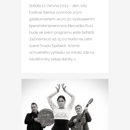
Sobota 17. června 2023 – den, kdy
Festival Ibérica vyvrcholí svým
galakoncertem ve 20:30 vystoupením
španělské tanenčnice Mercedes Ruíz
bude ve svém programu ještě bohatší.
Začínáme již od 15:00 hodin na Letní
scéně hradu Špilberk. Kromě
úchvatného výhledu na město zde na
návštěvníky čekají stánky s