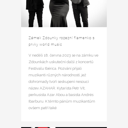
Zámek Zdounky rozezní flamenko s
prvky world music
V neděli 18. června 2023 se na zámku ve
Zdounkách uskuteční další z koncertů
Festivalu Ibérica. Pozvání přijali
muzikanti různých národností, jež
dohromady tvoří seskupení nesoucí
název AZAHAR. Kytarista Petr Vít,
perkusista Azar Abou a basista Andrés
Ibarburu. K těmto pánům muzikantům
ovšem patří také