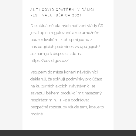
ANTI-COVID OPATŘENÍ V RÁMCI
FESTIVALU IBÉRICA 2021
Dle aktuálně platných nařízení vlády ČR
je vstup na regulované akce umožněn
pouze divákům, kteří splní jednu z
následujících podmínek vstupu, jejichž
seznam je k dispozici zde: na
https://covid.gov.cz/
Vstupem do místa konání návštěvníci
deklarují, že splňují podmínky pro účast
na kulturních akcích. Návštěvníci se
zavazují během produkcí mít nasazený
respirátor min. FFP2 a dodržovat
bezpečné rozestupy všude tam, kde je to
možné.