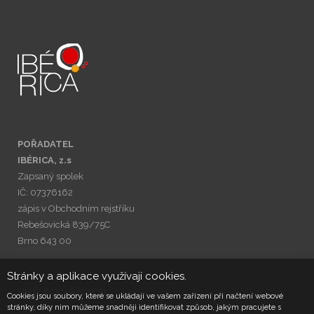
POŘADATEL
IBÉRICA, z.s
Zapsaný spolek
IČ: 07376162
zápis v Obchodním rejstříku
Rebešovická 839/75C
Brno 643 00
Stránky a aplikace využívají cookies.
UMĚLECKÝ ŘEDITEL
Cookies jsou soubory, které se ukládají ve vašem zařízení při načtení webové
stránky, díky nim můžeme snadněji identifikovat způsob, jakým pracujete s
Petr Vít