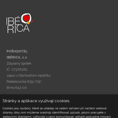
POŘADATEL
IBÉRICA, z.s
Zapsaný spolek
IČ: 07376162
zápis v Obchodním rejstříku
Rebešovická 839/75C
Brno 643 00
Stránky a aplikace využívají cookies.
UMĚLECKÝ ŘEDITEL
Cookies jsou soubory, které se ukládají ve vašem zařízení při načtení webové
stránky, díky nim můžeme snadněji identifikovat způsob, jakým pracujete s
Petr Vít
webovými stránkami, vstřícněji s vámi komunikovat, odhalit podvodné chování