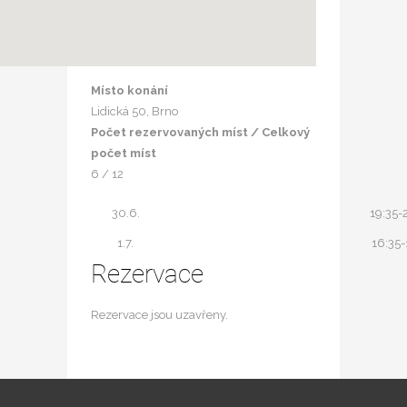
Místo konání
Lidická 50, Brno
Počet rezervovaných míst / Celkový
počet míst
6 / 12
30.6.
19:35-
1.7.
16:35-
Rezervace
Rezervace jsou uzavřeny.