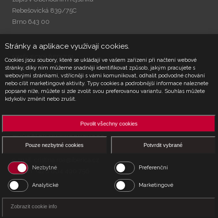
Rebešovická 839/75C
Brno 643 00
Stránky a aplikace využívají cookies.
UMĚLECKÝ ŘEDITEL
Cookies jsou soubory, které se ukládají ve vašem zařízení při načtení webové
stránky, díky nim můžeme snadněji identifikovat způsob, jakým pracujete s
Petr Vít
webovými stránkami, vstřícněji s vámi komunikovat, odhalit podvodné chování
e-mail:
vitpetr@hotmail.com
nebo cílit marketingové aktivity. Typy cookies a podrobnější informace naleznete
telefon: +420 607 534 731
popsané níže, můžete si zde zvolit svou preferovanou variantu. Souhlas můžete
kdykoliv změnit nebo zrušit.
Povolit všechny cookies
PR a PROGRAM COORDINATOR
TVŮRČÍ DÍLNY/WORKSHOPS
Pouze nezbytné cookies
Potvrdit vybrané
Maria Cristina Roa
e-mail:
cristina.roa@iberica.cz
Nezbytné
Preferenční
telefon: +420 604 490 756
Analytické
Marketingové
Zobrazit cookie info