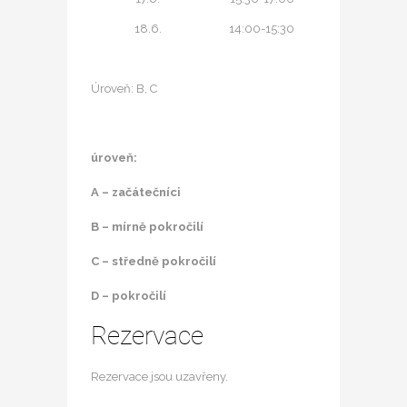
18.6.
14:00-15:30
Úroveň: B, C
úroveň:
A – začátečníci
B – mírně pokročilí
C – středně pokročilí
D – pokročilí
Rezervace
Rezervace jsou uzavřeny.