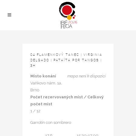
04 FLAMENKOVÝ TANEC | VIRGINIA
DELGADO | PATAÍTA POR TANGOS |
3H
Místo konání
mapa není k dispozici
Vaňkovo nám. 1a,
Brno
Počet rezervovaných míst / Celkový
počet míst
1 / 12
Garrotín con sombrero
17.6.
15:30-17:00