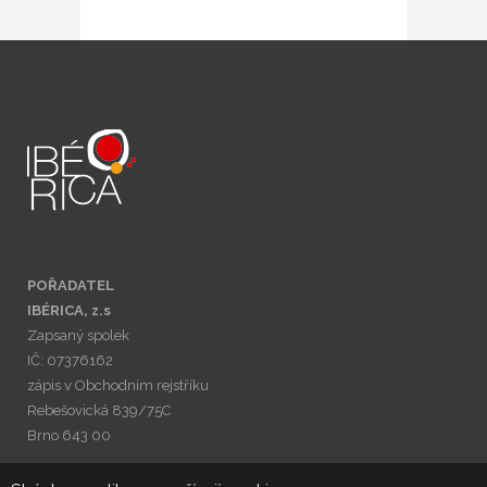
POŘADATEL
IBÉRICA, z.s
Zapsaný spolek
IČ: 07376162
zápis v Obchodním rejstříku
Rebešovická 839/75C
Brno 643 00