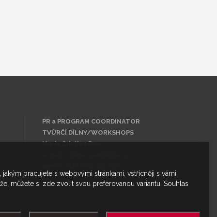
PR a PROGRAM COORDINATOR
TVŮRČÍ DÍLNY/WORKSHOPS
Maria Cristina Roa
e-mail:
cristina.roa@iberica.cz
telefon: +420 604 490 756
 jakým pracujete s webovými stránkami, vstřícněji s vámi
e, můžete si zde zvolit svou preferovanou variantu. Souhlas