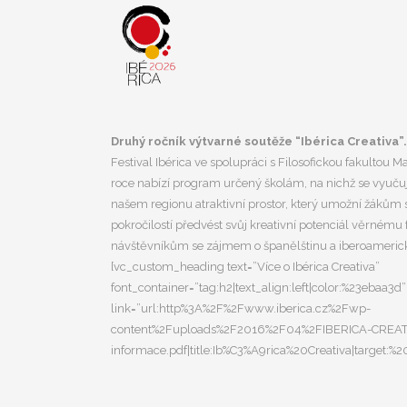
Druhý ročník výtvarné soutěže “Ibérica Creativa”.
Festival Ibérica ve spolupráci s Filosofickou fakultou M
roce nabízí program určený školám, na nichž se vyučuje
našem regionu atraktivní prostor, který umožní žákům s
pokročilostí předvést svůj kreativní potenciál věrnému
návštěvníkům se zájmem o španělštinu a iberoamerick
[vc_custom_heading text=”Více o Ibérica Creativa”
font_container=”tag:h2|text_align:left|color:%23ebaa3d”
link=”url:http%3A%2F%2Fwww.iberica.cz%2Fwp-
content%2Fuploads%2F2016%2F04%2FIBERICA-CREAT
informace.pdf|title:Ib%C3%A9rica%20Creativa|target:%2