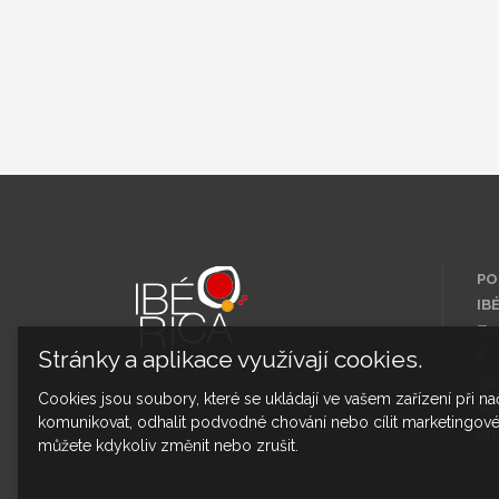
PO
IBÉ
Za
Stránky a aplikace využívají cookies.
IČ:
záp
Cookies jsou soubory, které se ukládají ve vašem zařízení při n
Re
komunikovat, odhalit podvodné chování nebo cílit marketingové 
Br
můžete kdykoliv změnit nebo zrušit.