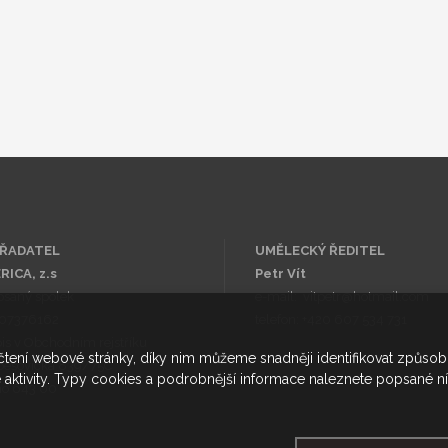
ŘADATEL
UMĚLECKÝ ŘEDITEL
RICA, z.s
Petr Vít
psaný spolek
e-mail:
vitpetr@hotmail.com
 07376162
telefon: +420 607 534 731
is v Obchodním rejstříku
ačtení webové stránky, díky nim můžeme snadněji identifikovat způsob,
bešovická 839/75C
aktivity. Typy cookies a podrobnější informace naleznete popsané níž
no 643 00