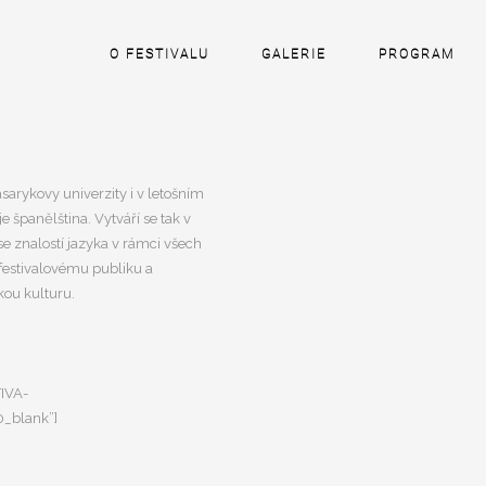
O FESTIVALU
GALERIE
PROGRAM
asarykovy univerzity i v letošním
 španělština. Vytváří se tak v
e znalostí jazyka v rámci všech
 festivalovému publiku a
ou kulturu.
IVA-
0_blank”]